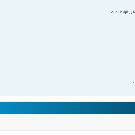
لى الرابط ادناه
د