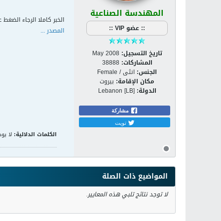
المهندسة الصناعية
الخبر كاملا الرجاء الضغط ع
:: عضو VIP ::
المصدر ...
تاريخ التسجيل:
May 2008
المشاركات:
38888
الجنس:
انثى / Female
مكان الإقامة:
بيروت
الدولة:
Lebanon [LB]
مشاركة
تويت
الكلمات الدلالية:
لا يوج
المواضيع ذات الصلة
لا توجد نتائج تلبي هذه المعايير.