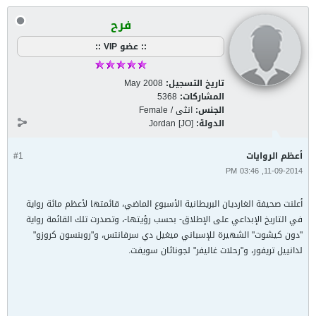
فرح
:: عضو VIP ::
تاريخ التسجيل:
May 2008
المشاركات:
5368
الجنس:
انثى / Female
الدولة:
Jordan [JO]
أعظم الروايات
#1
11-09-2014, 03:46 PM
أعلنت صحيفة الغارديان البريطانية الأسبوع الماضي، قائمتها لأعظم مائة رواية
في التاريخ الإبداعي على الإطلاق- بحسب رؤيتها-، وتصدرت تلك القائمة رواية
"دون كيشوت" الشهيرة للإسباني ميغيل دي سرفانتس، و"روبنسون كروزو"
لدانييل تريفور، و"رحلات غاليفر" لجوناثان سويفت.