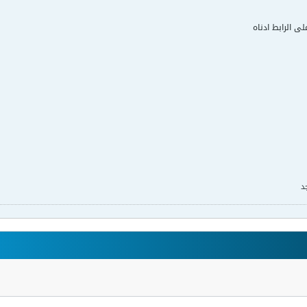
لى الرابط ادناه
د