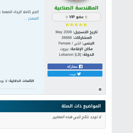
المهندسة الصناعية
الخبر كاملا الرجاء الضغط ع
:: عضو VIP ::
المصدر ...
تاريخ التسجيل:
May 2008
المشاركات:
38888
الجنس:
انثى / Female
مكان الإقامة:
بيروت
الدولة:
Lebanon [LB]
مشاركة
تويت
الكلمات الدلالية:
لا يوج
المواضيع ذات الصلة
لا توجد نتائج تلبي هذه المعايير.