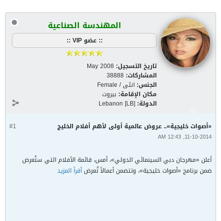
المهندسة الصناعية
:: عضو VIP ::
تاريخ التسجيل:
May 2008
المشاركات:
38888
الجنس:
انثى / Female
مكان الإقامة:
بيروت
الدولة:
Lebanon [LB]
«أصوات خليجية».. عروض عالمية أولى لأهم أفلام الخليج
#1
11-10-2014, 12:43 AM
أعلن «مهرجان دبي السينمائي الدولي»، أمس، قائمة الأفلام التي ستُعرض
ضمن برنامج «أصوات خليجية»، وتتضمن أعمالاً تُعرض
أقرأ المزيد