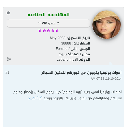
المهندسة الصناعية
:: عضو VIP ::
تاريخ التسجيل:
May 2008
المشاركات:
38888
الجنس:
انثى / Female
مكان الإقامة:
بيروت
الدولة:
Lebanon [LB]
أموات بوليفيا يخرجون من قبورهم لتدخين السجائر
#1
11-10-2014, 07:33 AM
احتفلت بوليقيا امس، بعيد "يوم الجماجم" حيث يقوم السكان بإحضار جماجم
اقاربهم ومعارافهم من القبور، وتزيينها بالورود ووضع
أقرأ المزيد