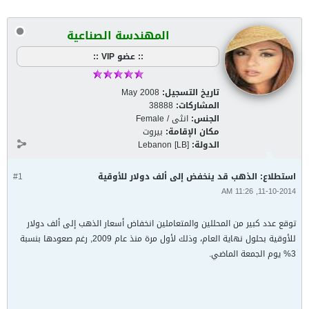
المهندسة الصناعية
:: عضو VIP ::
تاريخ التسجيل:
May 2008
المشاركات:
38888
الجنس:
انثى / Female
مكان الإقامة:
بيروت
الدولة:
Lebanon [LB]
استطلاع: الذهب قد ينخفض إلى ألف دولار للأوقية
#1
11-10-2014, 11:26 AM
توقع عدد كبير من المحللين والمتعاملين انخفاض أسعار الذهب إلى ألف دولار
للأوقية بحلول نهاية العام، وذلك لأول مرة منذ عام 2009, رغم صعودها بنسبة
3% يوم الجمعة الماضي.