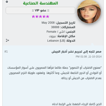
المهندسة الصناعية
:: عضو VIP ::
تاريخ التسجيل:
May 2008
المشاركات:
38888
الجنس:
انثى / Female
مكان الإقامة:
بيروت
الدولة:
Lebanon [LB]
مصر تتجه إلى تجريم نشر أخبار الجيش
#1
11-10-2014, 01:08 PM
"ممنوع الاقتراب أو التصوير" جملة طالما قرأها المصريون على أسوار المؤسسات
أو النوادي أو الدور التابعة للجيش، وما أكثرها. ولعقود طويلة التزم المصريون
بعدم الاقتراب من الجيش أو رجاله.
الخبر كاملا الرجاء الضغط على الرابط ادناه