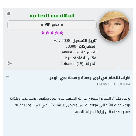
المهندسة الصناعية
:: عضو VIP ::
تاريخ التسجيل:
May 2008
المشاركات:
38888
الجنس:
انثى / Female
مكان الإقامة:
بيروت
الدولة:
Lebanon [LB]
غارات للنظام في نوى وحماة وهدنة بحي الوعر
#1
11-10-2014, 05:19 PM
واصل طيران النظام السوري غاراته العنيفة على نوى وطفس بريف درعا وبلدات
بريف حماة الشمالي موقعا قتلى وجرحى، بينما بدأت في حي الوعر بمدينة
حمص هدنة قبل زيارة الموفد الأممي.