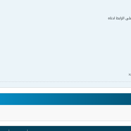
لى الرابط ادناه
د