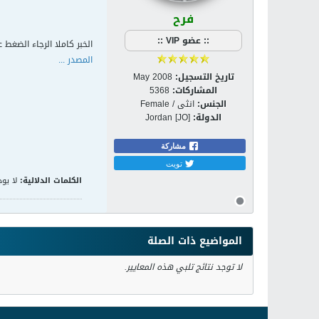
فرح
:: عضو VIP ::
الخبر كاملا الرجاء الضغط ع
المصدر ...
تاريخ التسجيل:
May 2008
المشاركات:
5368
الجنس:
انثى / Female
الدولة:
Jordan [JO]
مشاركة
تويت
الكلمات الدلالية:
لا يوج
المواضيع ذات الصلة
لا توجد نتائج تلبي هذه المعايير.