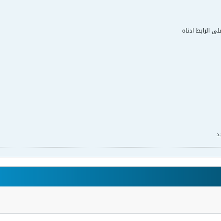
لى الرابط ادناه
د