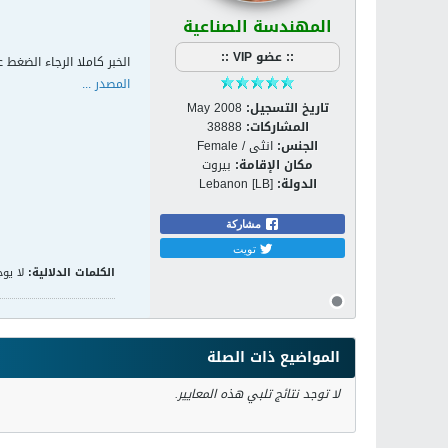
المهندسة الصناعية
:: عضو VIP ::
الخبر كاملا الرجاء الضغط ع
المصدر ...
تاريخ التسجيل:
May 2008
المشاركات:
38888
الجنس:
انثى / Female
مكان الإقامة:
بيروت
الدولة:
Lebanon [LB]
مشاركة
تويت
الكلمات الدلالية:
لا يوج
المواضيع ذات الصلة
لا توجد نتائج تلبي هذه المعايير.