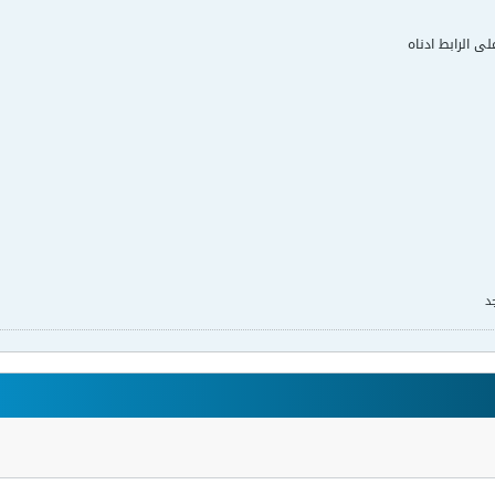
لى الرابط ادناه
د