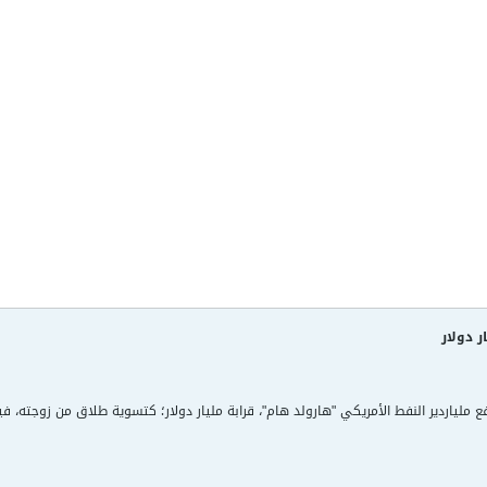
ر دولار
ملياردير النفط الأمريكي "هارولد هام"، قرابة مليار دولار؛ كتسوية طلاق من زوجته، في