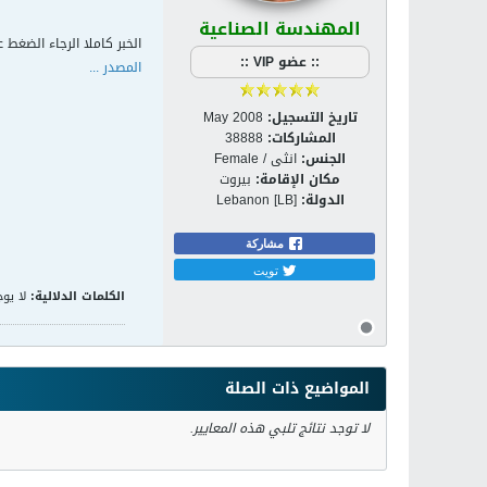
المهندسة الصناعية
الخبر كاملا الرجاء الضغط ع
:: عضو VIP ::
المصدر ...
تاريخ التسجيل:
May 2008
المشاركات:
38888
الجنس:
انثى / Female
مكان الإقامة:
بيروت
الدولة:
Lebanon [LB]
مشاركة
تويت
الكلمات الدلالية:
لا يوج
المواضيع ذات الصلة
لا توجد نتائج تلبي هذه المعايير.