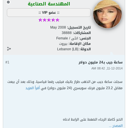
المهندسة الصناعية
:: عضو VIP ::
تاريخ التسجيل:
May 2008
المشاركات:
38888
الجنس:
انثى / Female
مكان الإقامة:
بيروت
الدولة:
Lebanon [LB]
ساعة جيب بـ24 مليون دولار
#1
11-12-2014, 08:42 AM
سجلت ساعة جيب من الذهب طراز باتيك فيليب رقما قياسيا، وذلك بعد أن بيعت
مقابل 23.2 مليون فرنك سويسري (24 مليون دولار) في
أقرأ المزيد
الخبر كاملا الرجاء الضغط على الرابط ادناه
المصدر ...