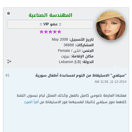
المهندسة الصناعية
:: عضو VIP ::
تاريخ التسجيل:
May 2008
المشاركات:
38888
الجنس:
انثى / Female
مكان الإقامة:
بيروت
الدولة:
Lebanon [LB]
"سيلفي" الاستيقاظ من النوم لمساعدة أطفال سورية
#1
11-12-2014, 11:58 AM
فعلتها العارضة ناعومي كامبل بالفعل وكذلك الممثل ليام نيسون، التقط
كلاهما صور سيلفي (ذاتية) لنفسيهما فور الاستيقاظ من
أقرأ المزيد