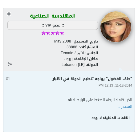
المهندسة الصناعية
:: عضو VIP ::
تاريخ التسجيل:
May 2008
المشاركات:
38888
الجنس:
انثى / Female
مكان الإقامة:
بيروت
الدولة:
Lebanon [LB]
"حلف الفضول" يواجه تنظيم الدولة في الأنبار
#1
11-12-2014, 12:13 PM
الخبر كاملا الرجاء الضغط على الرابط ادناه
المصدر ...
الكلمات الدلالية:
لا يوجد