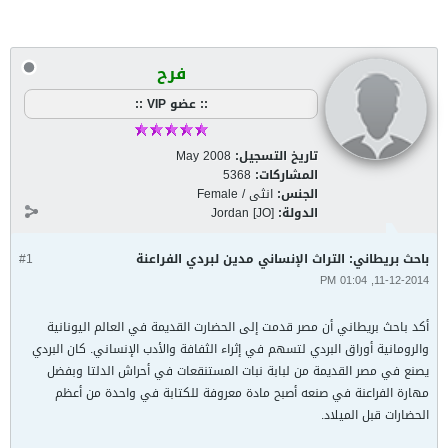
فرح
:: عضو VIP ::
تاريخ التسجيل:
May 2008
المشاركات:
5368
الجنس:
انثى / Female
الدولة:
Jordan [JO]
باحث بريطاني: التراث الإنساني مدين لبردي الفراعنة
#1
11-12-2014, 01:04 PM
أكد باحث بريطاني أن مصر قدمت إلى الحضارت القديمة في العالم اليونانية
والرومانية أوراق البردي لتسهم في إثراء الثفافة والأدب الإنساني. كان البردي
يصنع في مصر القديمة من لبابة نبات المستنقعات في أحراش الدلتا وبفضل
مهارة الفراعنة في صنعه أصبح مادة معروفة للكتابة في واحدة من أعظم
الحضارات قبل الميلاد.