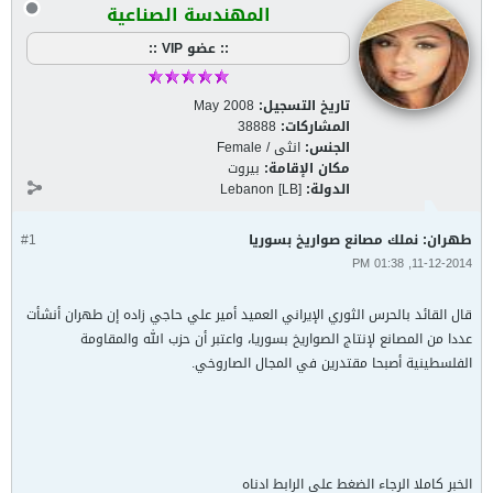
المهندسة الصناعية
:: عضو VIP ::
تاريخ التسجيل:
May 2008
المشاركات:
38888
الجنس:
انثى / Female
مكان الإقامة:
بيروت
الدولة:
Lebanon [LB]
طهران: نملك مصانع صواريخ بسوريا
#1
11-12-2014, 01:38 PM
قال القائد بالحرس الثوري الإيراني العميد أمير علي حاجي زاده إن طهران أنشأت
عددا من المصانع لإنتاج الصواريخ بسوريا، واعتبر أن حزب الله والمقاومة
الفلسطينية أصبحا مقتدرين في المجال الصاروخي.
الخبر كاملا الرجاء الضغط على الرابط ادناه