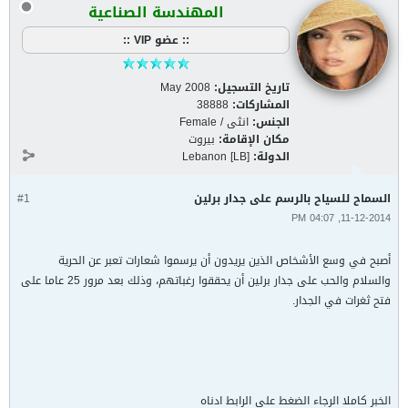
المهندسة الصناعية
:: عضو VIP ::
تاريخ التسجيل:
May 2008
المشاركات:
38888
الجنس:
انثى / Female
مكان الإقامة:
بيروت
الدولة:
Lebanon [LB]
السماح للسياح بالرسم على جدار برلين
#1
11-12-2014, 04:07 PM
أصبح في وسع الأشخاص الذين يريدون أن يرسموا شعارات تعبر عن الحرية
والسلام والحب على جدار برلين أن يحققوا رغباتهم، وذلك بعد مرور 25 عاما على
فتح ثغرات في الجدار.
الخبر كاملا الرجاء الضغط على الرابط ادناه