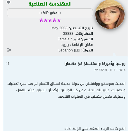
المهندسة الصناعية
:: عضو VIP ::
تاريخ التسجيل:
May 2008
المشاركات:
38888
الجنس:
انثى / Female
مكان الإقامة:
بيروت
الدولة:
Lebanon [LB]
روسيا وأميركا واستنساخ فخ مكنمارا
#1
11-12-2014, 05:01 PM
الحديث بموسكو وواشنطن عن جولة جديدة لسباق التسلح لم يعد مجرد تحذيرات
وتخمينات، فالبيانات الصادرة عن كلا الجانبين تؤكد أن السباق قائم بالفعل،
وسيزداد بشكل مضطرد في السنوات القادمة.
الخبر كاملا الرجاء الضغط على الرابط ادناه