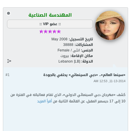
المهندسة الصناعية
:: عضو VIP ::
تاريخ التسجيل:
May 2008
المشاركات:
38888
الجنس:
انثى / Female
مكان الإقامة:
بيروت
الدولة:
Lebanon [LB]
«سينما العالم».. «دبي السينمائي» يحتفي بالجودة
#1
11-13-2014, 12:53 AM
كشف «مهرجان دبي السينمائي الدولي»، الذي تقام فعالياته في الفترة من
10 إلى 17 ديسمبر المقبل، عن القائمة الثانية من
أقرأ المزيد