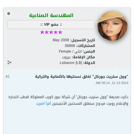
المهندسة الصناعية
:: عضو VIP ::
تاريخ التسجيل:
May 2008
المشاركات:
38888
الجنس:
انثى / Female
مكان الإقامة:
بيروت
الدولة:
Lebanon [LB]
"وول ستريت جورنال" تغلق نسختيها بالألمانية والتركية
#1
11-13-2014, 06:14 AM
ذكرت صحيفة "وول ستريت جورنال" أن شركة نيوز كورب المملوكة لقطب التجارة
والإعلام روبرت مردوخ ستغلق النسختين الأجنبيتين
أقرأ المزيد