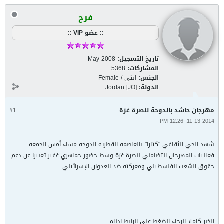
فرح
:: عضو VIP ::
تاريخ التسجيل:
May 2008
المشاركات:
5368
الجنس:
انثى / Female
الدولة:
Jordan [JO]
مهرجان حاشد بالدوحة لنصرة غزة
#1
11-13-2014, 12:26 PM
شهد الحي الثقافي "كتارا" بالعاصمة القطرية الدوحة مساء أمس الجمعة
فعاليات المهرجان التضامني لنصرة غزة وسط حضور جماهري غفير تعبيرا عن دعم
حقوق الشعب الفلسطيني ومعركته ضد العدوان الإسرائيلي.
الخبر كاملا الرجاء الضغط على الرابط ادناه