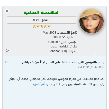
المهندسة الصناعية
:: عضو VIP ::
تاريخ التسجيل:
May 2008
المشاركات:
38888
الجنس:
انثى / Female
مكان الإقامة:
بيروت
الدولة:
Lebanon [LB]
جناح «القومي للترجمة».. نافذة على العالم تبدأ من 5 دراهم
#1
11-14-2014, 12:58 AM
أكد مدير المبيعات في المركز القومي للترجمة، تامر مصطفى محمد، أن المركز
يترجم من 33 لغة عالمية دون وسيط، في جميع
أقرأ المزيد