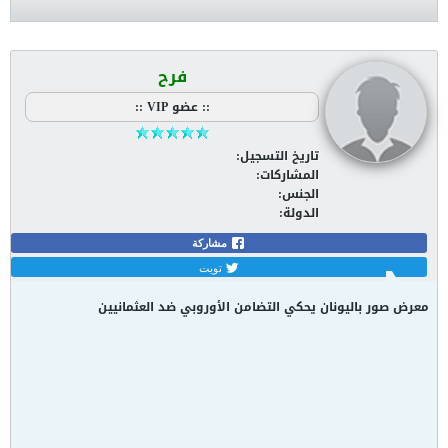
فرح
:: عضو VIP ::
تاريخ التسجيل:
May 2008
المشاركات:
5368
الجنس:
انثى / Female
الدولة:
Jordan [JO]
مشاركة
تويت
معرض صور باليونان يحكي التضامن الأوروبي ضد العثمانيين
#1
11-14-2014, 03:07 AM
يستضيف المتحف التاريخي في أثينا من الشهر الماضي حتى مارس/ آذار القادم
معرض صور ووثائق تاريخية تحكي عن تضامن الشعوب الأوروبية مع الثورة
اليونانية ضد الحكم العثماني عام 1821 والثورات اليونانية التي تلتها.