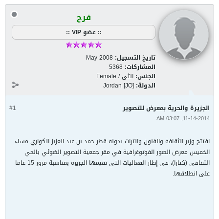
فرح
:: عضو VIP ::
تاريخ التسجيل:
May 2008
المشاركات:
5368
الجنس:
انثى / Female
الدولة:
Jordan [JO]
الجزيرة والحرية بمعرض للتصوير
#1
11-14-2014, 03:07 AM
افتتح وزير الثقافة والفنون والتراث بدولة قطر حمد بن عبد العزيز الكواري مساء
الخميس معرض الصور الفوتوغرافية في مقر جمعية التصوير الضوئي بالحي
الثقافي (كتارا)، في إطار الفعاليات التي تقيمها الجزيرة بمناسبة مرور 15 عاما
على انطلاقها.