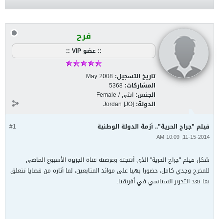
فرح
:: عضو VIP ::
تاريخ التسجيل:
May 2008
المشاركات:
5368
الجنس:
انثى / Female
الدولة:
Jordan [JO]
فيلم "جراح الحرية".. أزمة الدولة الوطنية
#1
11-15-2014, 10:09 AM
شكل فيلم "جراح الحرية" الذي أنتجته وعرضته قناة الجزيرة الأسبوع الماضي
للمخرج وجدي كامل، حضورا بهيا على موائد المتابعين، لما أثاره من قضايا تتعلق
بما بعد التحرير السياسي في أفريقيا.