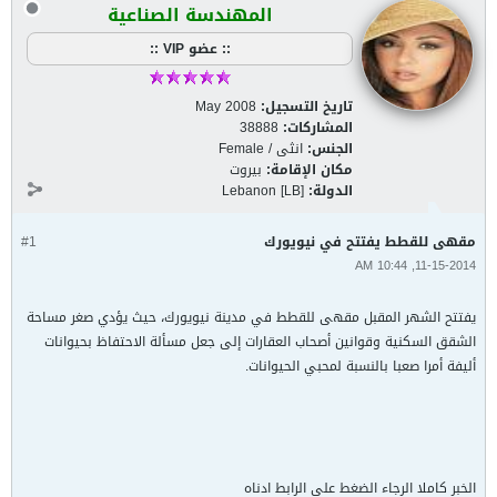
المهندسة الصناعية
:: عضو VIP ::
تاريخ التسجيل:
May 2008
المشاركات:
38888
الجنس:
انثى / Female
مكان الإقامة:
بيروت
الدولة:
Lebanon [LB]
مقهى للقطط يفتتح في نيويورك
#1
11-15-2014, 10:44 AM
يفتتح الشهر المقبل مقهى للقطط في مدينة نيويورك، حيث يؤدي صغر مساحة
الشقق السكنية وقوانين أصحاب العقارات إلى جعل مسألة الاحتفاظ بحيوانات
أليفة أمرا صعبا بالنسبة لمحبي الحيوانات.
الخبر كاملا الرجاء الضغط على الرابط ادناه