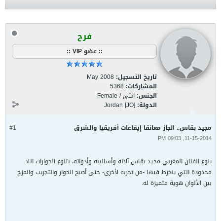
فرح
:: عضو VIP ::
تاريخ التسجيل:
May 2008
المشاركات:
5368
الجنس:
انثى / Female
الدولة:
Jordan [JO]
مجيد بقاس.. الجاز معانقا إيقاعات أفريقيا والشرق
#1
11-15-2014, 09:03 PM
ينوع الفنان المغربي مجيد بقاس آلاته وأساليبه وأدواته، بتنوع الحوارات اللا
محدودة التي ينخرط فيها -من تجربة لأخرى- حتى أصبح الحوار والتجريب والمزج
بين الألوان هوية متميزة له.