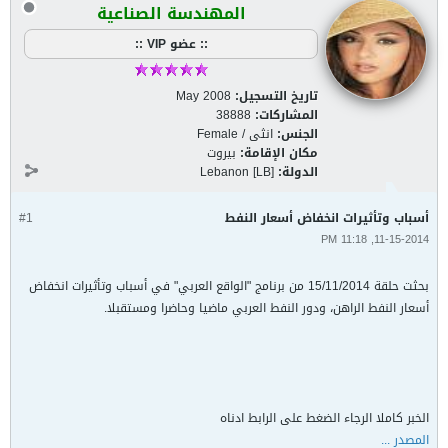
المهندسة الصناعية
:: عضو VIP ::
تاريخ التسجيل:
May 2008
المشاركات:
38888
الجنس:
انثى / Female
مكان الإقامة:
بيروت
الدولة:
Lebanon [LB]
أسباب وتأثيرات انخفاض أسعار النفط
#1
11-15-2014, 11:18 PM
بحثت حلقة 15/11/2014 من برنامج "الواقع العربي" في أسباب وتأثيرات انخفاض
أسعار النفط الراهن، ودور النفط العربي ماضيا وحاضرا ومستقبلا.
الخبر كاملا الرجاء الضغط على الرابط ادناه
المصدر ...