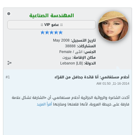
المهندسة الصناعية
:: عضو VIP ::
تاريخ التسجيل:
May 2008
المشاركات:
38888
الجنس:
انثى / Female
مكان الإقامة:
بيروت
الدولة:
Lebanon [LB]
أحلام مستغانمي: أنا قائدة جحافل من القرّاء
#1
11-16-2014, 01:50 AM
أكدت الشاعرة والروائية الجزائرية أحلام مستغانمي، أن «الشارقة تشكل علامة
فارقة على خريطة العروبة، لأنها قلعتها ومنارتها
أقرأ المزيد