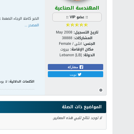
المهندسة الصناعية
:: عضو VIP ::
الخبر كاملا الرجاء الضغط ع
المصدر ...
تاريخ التسجيل:
May 2008
المشاركات:
38888
الجنس:
انثى / Female
مكان الإقامة:
بيروت
الدولة:
Lebanon [LB]
مشاركة
تويت
الكلمات الدلالية:
لا يوج
المواضيع ذات الصلة
لا توجد نتائج تلبي هذه المعايير.