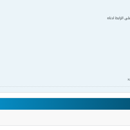
لى الرابط ادناه
د