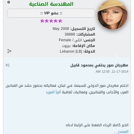
المهندسة الصناعية
:: عضو VIP ::
تاريخ التسجيل:
May 2008
المشاركات:
38888
الجنس:
انثى / Female
مكان الإقامة:
بيروت
الدولة:
Lebanon [LB]
مهرجان صور يحتفي بمحمود قابيل
#1
11-17-2014, 12:55 AM
اختتم مهرجان صور الدولي للسينما، في لبنان، فعالياته بحضور حشد من الفنانين
العرب والأجانب واللبنانيين، وفعاليات ثقافية
أقرأ المزيد
الخبر كاملا الرجاء الضغط على الرابط ادناه
المصدر ...