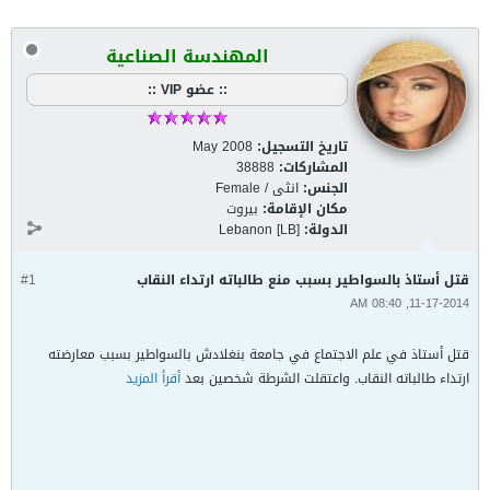
المهندسة الصناعية
:: عضو VIP ::
تاريخ التسجيل:
May 2008
المشاركات:
38888
الجنس:
انثى / Female
مكان الإقامة:
بيروت
الدولة:
Lebanon [LB]
قتل أستاذ بالسواطير بسبب منع طالباته ارتداء النقاب
#1
11-17-2014, 08:40 AM
قتل أستاذ في علم الاجتماع في جامعة بنغلادش بالسواطير بسبب معارضته
ارتداء طالباته النقاب. واعتقلت الشرطة شخصين بعد
أقرأ المزيد