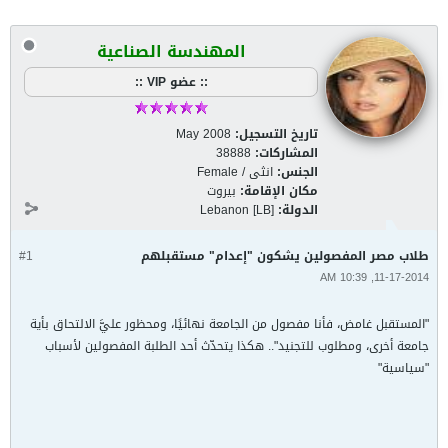
المهندسة الصناعية
:: عضو VIP ::
تاريخ التسجيل:
May 2008
المشاركات:
38888
الجنس:
انثى / Female
مكان الإقامة:
بيروت
الدولة:
Lebanon [LB]
طلاب مصر المفصولين يشكون "إعدام" مستقبلهم
#1
11-17-2014, 10:39 AM
"المستقبل غامض، فأنا مفصول من الجامعة نهائيًا، ومحظور عليَّ الالتحاق بأية
جامعة أخرى، ومطلوب للتجنيد".. هكذا يتحدّث أحد الطلبة المفصولين لأسباب
"سياسية"