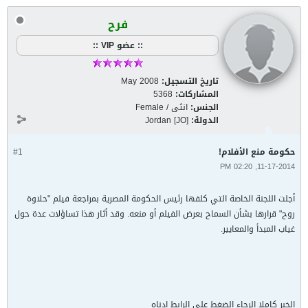
فرح
:: عضو VIP ::
تاريخ التسجيل:
May 2008
المشاركات:
5368
الجنس:
انثى / Female
الدولة:
Jordan [JO]
حكومة منع الأفلام!
#1
11-17-2014, 02:20 PM
أجلت اللجنة الخاصة التي كلفها رئيس الحكومة المصرية بمراجعة فيلم "حلاوة
روح" قرارها بشأن السماح بعرض الفيلم أو منعه. وقد أثار هذا تساؤلات عدة حول
غياب المبدأ والمعايير.
الخبر كاملا الرجاء الضغط على الرابط ادناه