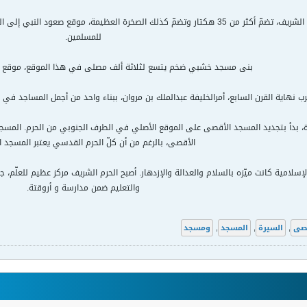
منطقة الحرم القدسي الشريف، تضمّ أكثر من 35 هكتار وتضمّ كذلك الصخرة العظيمة، موق
للمسلمين.
بنى مسجد خشبي ضخم يتسع لثلاثة ألف مصلى في هذا الموقع، موقع ا
 نهاية القرن السابع، أمرالخليفة عبدالملك بن مروان، ببناء واحد من أجمل المساجد 
الأقصى، بالرغم من أن كلّ الحرم القدسي يعتبر المسجد 
الإسلامية كانت ميّزه بالسلام والعدالة والإزدهار. أصبح الحرم الشريف مركز عظيم للعلّم،
والتعليم ضمن مدارسة و أروقتة.
قصى
,
السيرة
,
المسجد
,
ومسجد