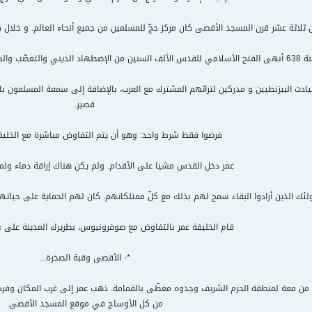
ن ثلاثة عشر قرن المسجد الأقصى كان مركز حجّ للمسلمين من جميع أنحاء العالم. و خلال 
م، كان الفتح على يد الخليفة عمر بن الخطاب.
ادت البيزنطيين و مدركين لتراثهم المشترك مع العرب، بالإضافة إلى سمعة المسلمون ب
قصير.
فرضوا فقط شرط واحد: وهو أن يتم التفاوض مباشرة مع الخليف
عمر دخل القدس مشيا على الأقدام. ولم يكن هناك إراقة دماء ولم
ولئك الذين أرادوا البقاء سمح لهم بذلك مع كلّ ممتلكاتهم. كان لهم الحماية على حياته
قام الخليفة عمر بالتفاوض مع صوفرونيوس، بطريرك المدينة على 
*- الأقصى وقبة الصخرة...
من معة لمنطقة الحرم الشريف وجدوه مغطّى بالقمامة. ذهب عمر إلى غرب المكان وفرد ا
من كل الأوساج في موقع المسجد الأقصى.