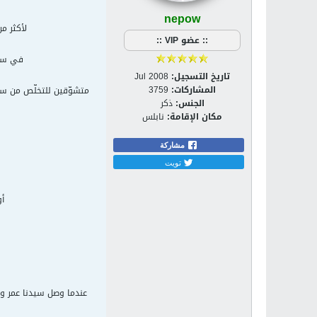
nepow
لأكثر م
:: عضو VIP ::
في سنة 638 أنهى الفتح الأسلامي للقدس الألف السنين من الإضطهاد الديني والتعصّب والظل
تاريخ التسجيل:
Jul 2008
المشاركات:
3759
متشوّقين للتخلّص من سي
الجنس:
ذكر
مكان الإقامة:
نابلس
مشاركة
تويت
أ
عندما وصل سيدنا عمر و 