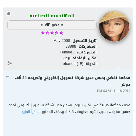
المهندسة الصناعية
:: عضو VIP ::
تاريخ التسجيل:
May 2008
المشاركات:
38888
الجنس:
انثى / Female
مكان الإقامة:
بيروت
الدولة:
Lebanon [LB]
محكمة تقضي بحبس مدير شركة تسويق إلكتروني وتغريمه 24 ألف
#1
دولار
11-18-2014, 03:51 PM
قضت محكمة صينية في بكين اليوم، بسجن مدير شركة تسويق إلكتروني لمدة
خمس سنوات، بسبب نشره معلومات كاذبة وحذف المحتويات
أقرأ المزيد