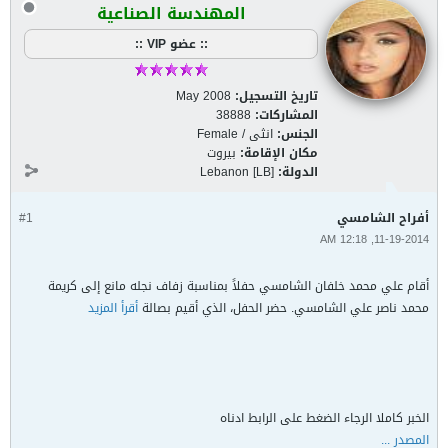
المهندسة الصناعية
:: عضو VIP ::
تاريخ التسجيل:
May 2008
المشاركات:
38888
الجنس:
انثى / Female
مكان الإقامة:
بيروت
الدولة:
Lebanon [LB]
أفراح الشامسي
#1
11-19-2014, 12:18 AM
أقام علي محمد خلفان الشامسي حفلاً بمناسبة زفاف نجله مانع إلى كريمة
محمد ناصر علي الشامسي. حضر الحفل، الذي أقيم بصالة
أقرأ المزيد
الخبر كاملا الرجاء الضغط على الرابط ادناه
المصدر ...