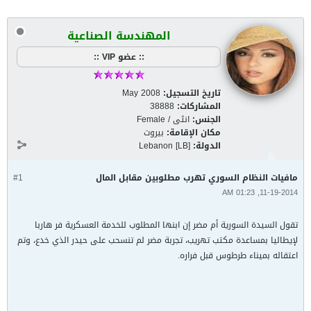
المهندسة الصناعية
:: عضو VIP ::
تاريخ التسجيل:
May 2008
المشاركات:
38888
الجنس:
انثى / Female
مكان الإقامة:
بيروت
الدولة:
Lebanon [LB]
مافيات النظام السوري تهرب مطلوبين مقابل المال
#1
11-19-2014, 01:23 AM
تقول السيدة السورية أم مضر إن ابنها المطلوب للخدمة العسكرية فر هاربا
لإيطاليا بمساعدة مكتب تهريب، تجربة مضر لم تنسحب على حيدر الذي خدع، وتم
اعتقاله بميناء طرطوس قبل فراره.