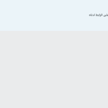
لى الرابط ادناه
د
اتصل بنا
مساعدة
سيا