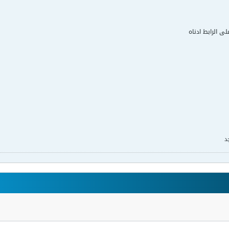
لى الرابط ادناه
د