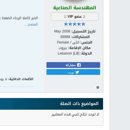
المهندسة الصناعية
:: عضو VIP ::
الخبر كاملا الرجاء الضغط ع
المصدر ...
تاريخ التسجيل:
May 2008
المشاركات:
38888
الجنس:
انثى / Female
مكان الإقامة:
بيروت
الدولة:
Lebanon [LB]
مشاركة
تويت
الكلمات الدلالية:
لا يوج
المواضيع ذات الصلة
لا توجد نتائج تلبي هذه المعايير.