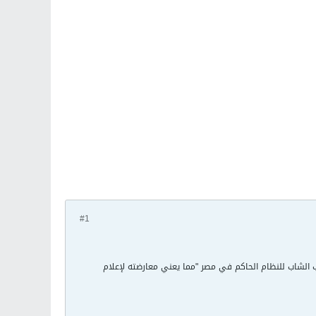
#1
مطربي ثورة 25 يناير/كانون الثاني، لمعارضة المطرب الشاب للنظام الحاكم في مصر "مما يعني معارضته لإعلام