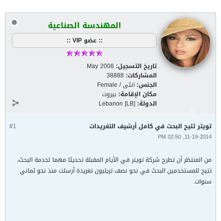
المهندسة الصناعية
:: عضو VIP ::
تاريخ التسجيل:
May 2008
المشاركات:
38888
الجنس:
انثى / Female
مكان الإقامة:
بيروت
الدولة:
Lebanon [LB]
تويتر تتيح البحث في كامل أرشيف التغريدات
#1
11-19-2014, 02:50 PM
من المنتظر أن تطرح شركة تويتر في الأيام المقبلة تحديثا مهما لخدمة البحث،
تتيح للمستخدمين البحث في نحو نصف تريليون تغريدة أرسلت منذ نحو ثماني
سنوات.