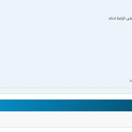
لى الرابط ادناه
د