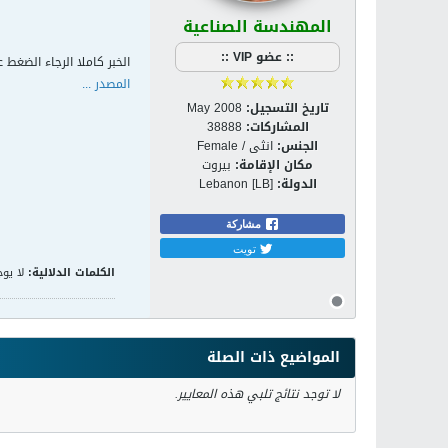
المهندسة الصناعية
:: عضو VIP ::
الخبر كاملا الرجاء الضغط ع
المصدر ...
تاريخ التسجيل:
May 2008
المشاركات:
38888
الجنس:
انثى / Female
مكان الإقامة:
بيروت
الدولة:
Lebanon [LB]
مشاركة
تويت
الكلمات الدلالية:
لا يوج
المواضيع ذات الصلة
لا توجد نتائج تلبي هذه المعايير.