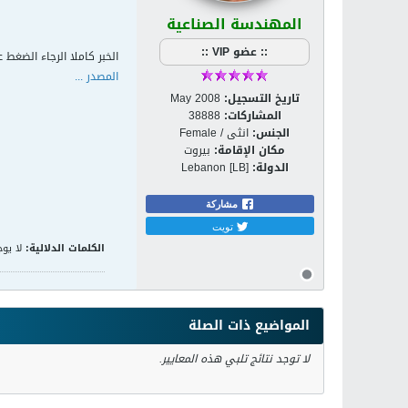
المهندسة الصناعية
:: عضو VIP ::
الخبر كاملا الرجاء الضغط ع
المصدر ...
تاريخ التسجيل:
May 2008
المشاركات:
38888
الجنس:
انثى / Female
مكان الإقامة:
بيروت
الدولة:
Lebanon [LB]
مشاركة
تويت
الكلمات الدلالية:
لا يوج
المواضيع ذات الصلة
لا توجد نتائج تلبي هذه المعايير.