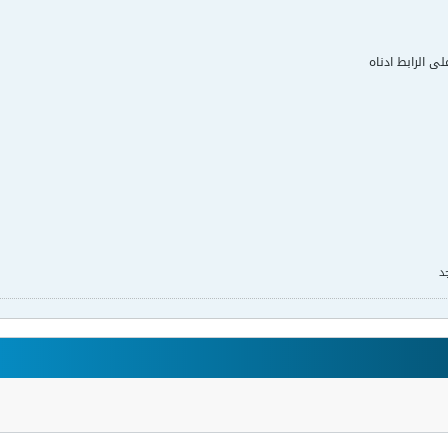
لى الرابط ادناه
د