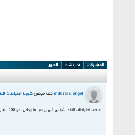
المشاركات
الصور
آخر نشاط
industrial angel
كتب موضوع
هبوط احتياطات النقد الأجن
هبطت احتياطات النقد الأجنبي في روسيا ما يعادل نحو 100 مليار دولار العام الماضي مسجلة أدنى مستوياتها منذ أوائل عام 2009، بينما زادت الاحتياطات في كثير من الاقتصادات الناشئة الأخرى.