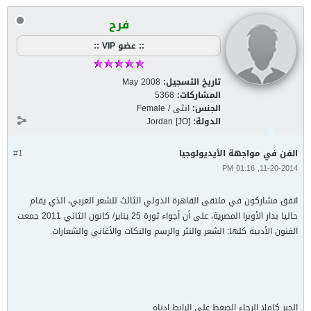
فرح
:: عضو VIP ::
تاريخ التسجيل:
May 2008
المشاركات:
5368
الجنس:
انثى / Female
الدولة:
Jordan [JO]
الفن في مواجهة الأيديولوجيا
#1
11-20-2014, 01:16 PM
اتفق مشاركون في ملتقى القاهرة الدولي الثالث للشعر العربي، الذي يقام
حاليا بدار الأوبرا المصرية، على أن أجواء ثورة 25 يناير/ كانون الثاني 2011 جمعت
الفنون الأدبية كلها: الشعر والنثر والرسم والنكات والأغاني والشعارات.
الخبر كاملا الرجاء الضغط على الرابط ادناه