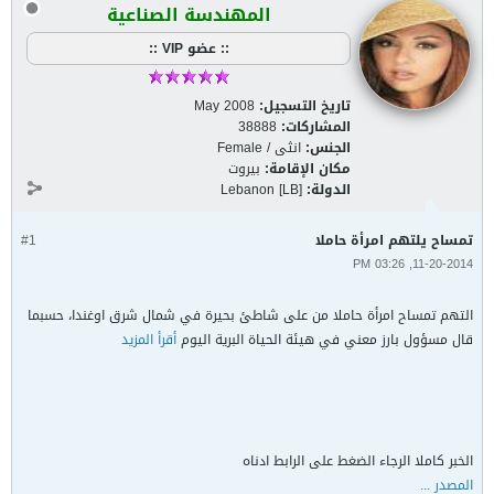
المهندسة الصناعية
:: عضو VIP ::
تاريخ التسجيل:
May 2008
المشاركات:
38888
الجنس:
انثى / Female
مكان الإقامة:
بيروت
الدولة:
Lebanon [LB]
تمساح يلتهم امرأة حاملا
#1
11-20-2014, 03:26 PM
التهم تمساح امرأة حاملا من على شاطئ بحيرة في شمال شرق اوغندا، حسبما
قال مسؤول بارز معني في هيئة الحياة البرية اليوم
أقرأ المزيد
الخبر كاملا الرجاء الضغط على الرابط ادناه
المصدر ...