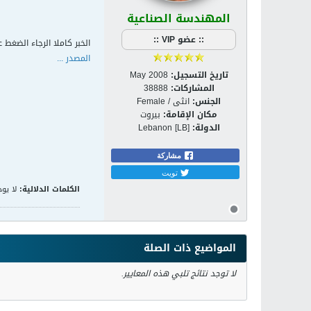
المهندسة الصناعية
:: عضو VIP ::
الخبر كاملا الرجاء الضغط ع
المصدر ...
تاريخ التسجيل:
May 2008
المشاركات:
38888
الجنس:
انثى / Female
مكان الإقامة:
بيروت
الدولة:
Lebanon [LB]
مشاركة
تويت
الكلمات الدلالية:
لا يوج
المواضيع ذات الصلة
لا توجد نتائج تلبي هذه المعايير.