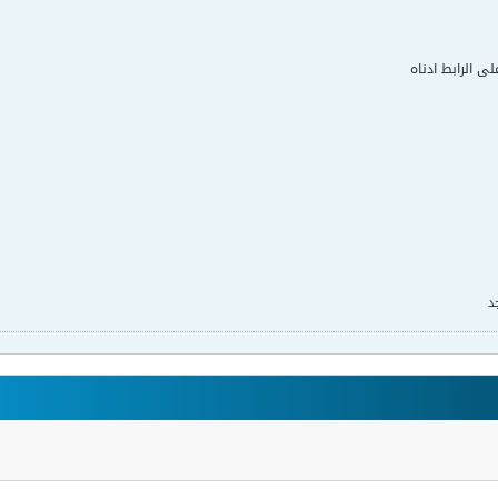
لى الرابط ادناه
د