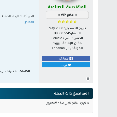
المهندسة الصناعية
:: عضو VIP ::
الخبر كاملا الرجاء الضغط ع
المصدر ...
تاريخ التسجيل:
May 2008
المشاركات:
38888
الجنس:
انثى / Female
مكان الإقامة:
بيروت
الدولة:
Lebanon [LB]
مشاركة
تويت
الكلمات الدلالية:
لا يوج
المواضيع ذات الصلة
لا توجد نتائج تلبي هذه المعايير.