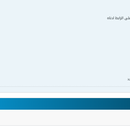
لى الرابط ادناه
د