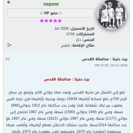
nepow
:: عضو VIP ::
تاريخ التسجيل:
Jul 2008
المشاركات:
3759
الجنس:
ذكر
مكان الإقامة:
نابلس
بيت حنينا : محافظة القدس
#1
04-12-2009, 07:05 PM
بيت حنينا : محافظة القدس
تقع إلى الشمال من مدينة القدس، وتبعد عنها حوالي 8كم، وترتفع عن سطح
البحر 700م، تبلغ مساحة أراضيها 15839 دونما، ويحيط بأراضيها قرى حزما، النبي
يعقوب، بير نبالا، شعفاط، لفتا، وقدر عدد سكانها عام 1922 بحوالي(996)
نسمة، وفي عام 1945 بحوالي (1590) نسمة، وفي عام 1967 انخفض إلى
حوالي (1177) نسمة، وفي عام 1987 حوالي (1621) نسمة، وفي عام 1997 بلغ
عدد سكانها 1014نسمة. صادرت سلطات الاحتلال معظم أراضيها، وأقامت عليها
مستعمرة (عطروت) عام 1970، ومستعمر (نفي يعقوب) عام 1973، وأيضا